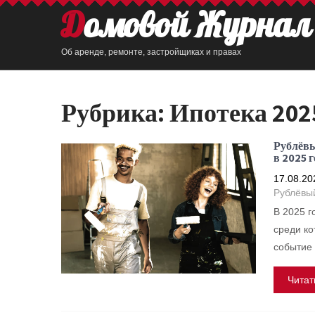
Домовой Журнал
Об аренде, ремонте, застройщиках и правах
Рубрика:
Ипотека 202
Рублёвы
в 2025 г
17.08.20
Рублёвый
В 2025 г
среди ко
событие 
Читат