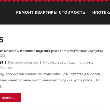
РЕМОНТ КВАРТИРЫ СТОИМОСТЬ
ИПОТЕК
5
й кризис – Влияние падения рубля на ипотечные кредиты
оду
24
|
Комментариев нет
|
Ипотека 2025
,
Падение рубля
,
 кризис
оду российская экономика столкнулась с множеством вызовов,
торых центральное место занимает падение курса рубля. Это
[…]
ь далее →