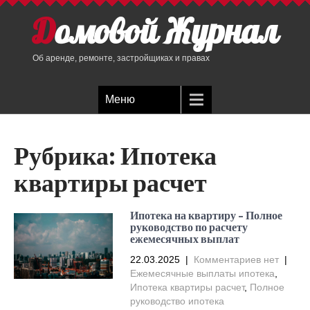
Домовой Журнал
Об аренде, ремонте, застройщиках и правах
Меню
Рубрика:
Ипотека
квартиры расчет
Ипотека на квартиру – Полное
руководство по расчету
ежемесячных выплат
22.03.2025
|
Комментариев нет
|
Ежемесячные выплаты ипотека
,
Ипотека квартиры расчет
,
Полное
руководство ипотека