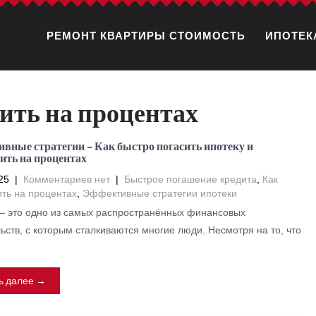
РЕМОНТ КВАРТИРЫ СТОИМОСТЬ
ИПОТЕК
ить на процентах
вные стратегии – Как быстро погасить ипотеку и
ить на процентах
25
|
Комментариев нет
|
Быстрое погашение кредита
,
Как
ть на процентах
,
Эффективные стратегии ипотеки
– это одно из самых распространённых финансовых
ьств, с которым сталкиваются многие люди. Несмотря на то, что
ь далее →