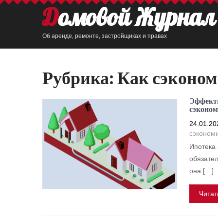
Домовой Журнал
Об аренде, ремонте, застройщиках и правах
Рубрика:
Как сэконом
Эффекти
сэконом
24.01.20
сэкономи
Ипотека 
обязател
она […]
Читат