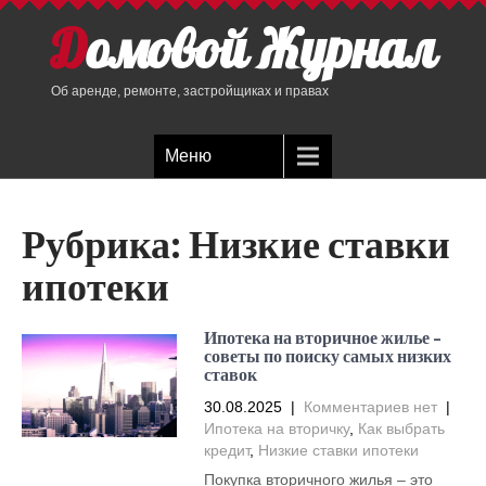
Домовой Журнал
Об аренде, ремонте, застройщиках и правах
Меню
Рубрика:
Низкие ставки
ипотеки
Ипотека на вторичное жилье –
советы по поиску самых низких
ставок
30.08.2025
|
Комментариев нет
|
Ипотека на вторичку
,
Как выбрать
кредит
,
Низкие ставки ипотеки
Покупка вторичного жилья – это