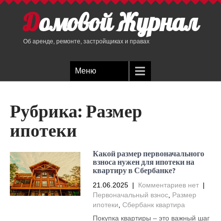
Домовой Журнал
Об аренде, ремонте, застройщиках и правах
Меню
Рубрика:
Размер
ипотеки
Какой размер первоначального
взноса нужен для ипотеки на
квартиру в Сбербанке?
21.06.2025
|
Комментариев нет
|
Первоначальный взнос
,
Размер
ипотеки
,
Сбербанк квартира
Покупка квартиры – это важный шаг