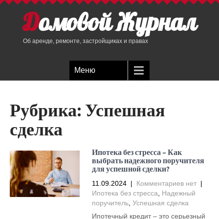
Домовой Журнал
Об аренде, ремонте, застройщиках и правах
Меню
Рубрика:
Успешная
сделка
Ипотека без стресса – Как
выбрать надежного поручителя
для успешной сделки?
11.09.2024
|
Комментариев нет
|
Ипотека без стресса
,
Надежный
поручитель
,
Успешная сделка
Ипотечный кредит – это серьезный