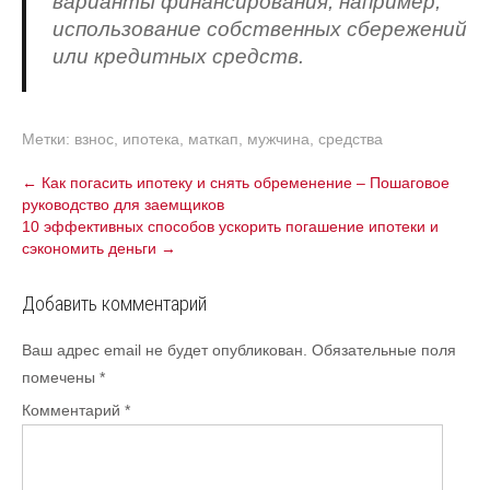
варианты финансирования, например,
использование собственных сбережений
или кредитных средств.
Метки:
взнос
,
ипотека
,
маткап
,
мужчина
,
средства
Навигация
←
Как погасить ипотеку и снять обременение – Пошаговое
руководство для заемщиков
по
10 эффективных способов ускорить погашение ипотеки и
записям
сэкономить деньги
→
Добавить комментарий
Ваш адрес email не будет опубликован.
Обязательные поля
помечены
*
Комментарий
*