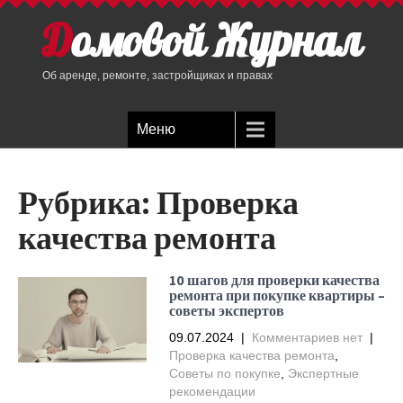
Домовой Журнал
Об аренде, ремонте, застройщиках и правах
Меню
Рубрика:
Проверка
качества ремонта
10 шагов для проверки качества
ремонта при покупке квартиры –
советы экспертов
09.07.2024
|
Комментариев нет
|
Проверка качества ремонта
,
Советы по покупке
,
Экспертные
рекомендации