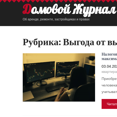
Домовой Журнал
Об аренде, ремонте, застройщиках и правах
Рубрика:
Выгода от в
Налогов
максим
03.04.20
квартира
Приобрет
человека
учитыват
Читат