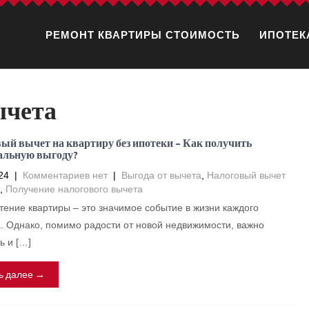
РЕМОНТ КВАРТИРЫ СТОИМОСТЬ
ИПОТЕК
ычета
ый вычет на квартиру без ипотеки – Как получить
альную выгоду?
24
|
Комментариев нет
|
Выгода от вычета
,
Налоговый вычет
,
Получение налогового вычета
ение квартиры – это значимое событие в жизни каждого
. Однако, помимо радости от новой недвижимости, важно
ь и […]
ь далее →